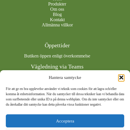
Produkter
Om oss
Blog
Kontakt
Allmänna villkor
Öppettider
Butiken öppen enligt överkommelse
Vägledning via Teams
Boka tid via Calendly
Hantera samtycke
För att ge en bra upplevelse använder vi teknik som cookies för att lagra och/eller
komma åt enhetsinformation. När du samtycker till dessa tekniker kan vi behandla data
Socials
som surfbeteende eller unika ID:n på denna webbplats. Om du inte samtycker eller om
du återkallar ditt samtycke kan detta påverka vissa funktioner negativt.
Acceptera
Tagga oss i din bild!