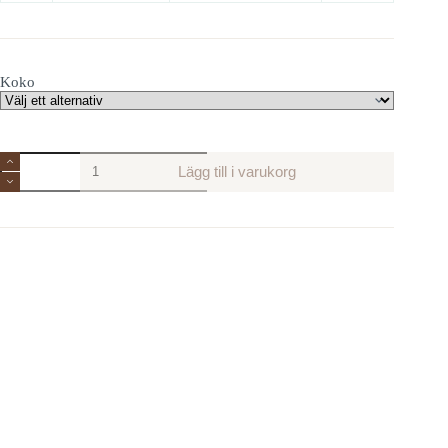
Koko
Mini
Lägg till i varukorg
krukor
Orangeri
mängd