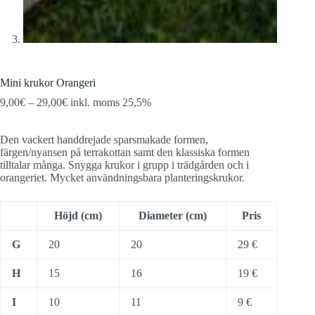
Mini krukor Orangeri
Prisintervall:
9,00
€
–
29,00
€
inkl. moms 25,5%
9,00€
till
Den vackert handdrejade sparsmakade formen,
29,00€
färgen/nyansen på terrakottan samt den klassiska formen
tilltalar många. Snygga krukor i grupp i trädgården och i
orangeriet. Mycket användningsbara planteringskrukor.
Höjd (cm)
Diameter (cm)
Pris
G
20
20
29 €
H
15
16
19 €
I
10
11
9 €