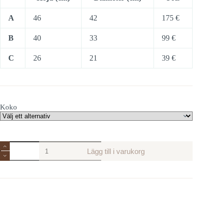
A
46
42
175 €
B
40
33
99 €
C
26
21
39 €
Koko
Zacco
Lägg till i varukorg
mängd