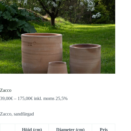
Zacco
Prisintervall:
39,00
€
–
175,00
€
inkl. moms 25,5%
39,00€
till
Zacco, sandfärgad
175,00€
Höjd (cm)
Diameter (cm)
Pris