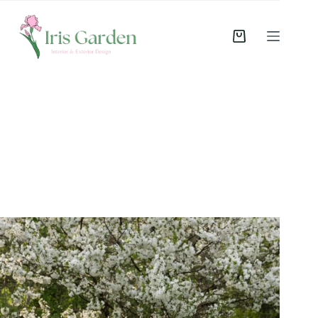
Hoppa
till
innehåll
Varukorg