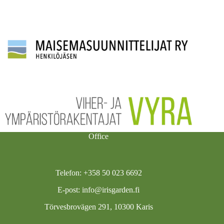
Office
Telefon: +358 50 023 6692
E-post:
info@irisgarden.fi
Törvesbrovägen 291, 10300 Karis