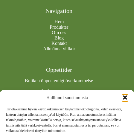
Navigation
Hem
Produkter
Om oss
Blog
Kontakt
Allmänna villkor
Öppettider
Butiken öppen enligt överkommelse
Vägledning via Teams
Hallinnoi suostumusta
Boka tid via Calendly
Tarjotaksemme hyvän käyttökokemuksen käytämme teknologioita, kuten evästeitä,
laitteen tietojen tallentamiseen ja/tai käyttöön. Kun annat suostumuksesi näihin
teknologioihin, voimme käsitellä tietoja, kuten selauskäyttäytymistä tai yksilöllisiä
Socials
tunnisteita tällä verkkosivustolla. Jos et anna suostumusta tai peruutat sen, se voi
vaikuttaa kielteisesti tiettyihin toimintoihin.