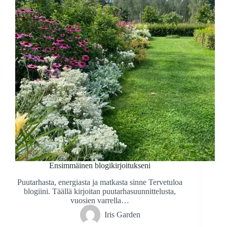
Ensimmäinen blogikirjoitukseni
Puutarhasta, energiasta ja matkasta sinne Tervetuloa
blogiini. Täällä kirjoitan puutarhasuunnittelusta,
vuosien varrella…
Iris Garden