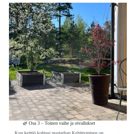
🌿 Osa 3 – Toinen vaihe ja oivallukset
Kun keittiö kohtasi puutarhan Kehittyminen on