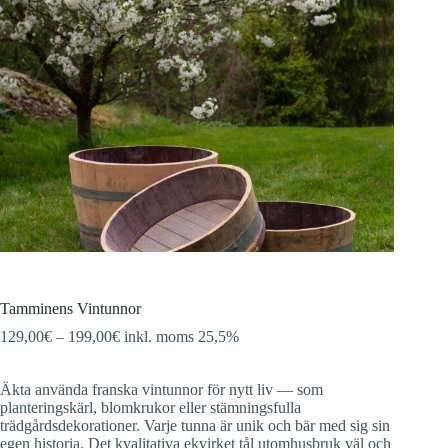
Tamminens Vintunnor
Prisintervall:
129,00
€
–
199,00
€
inkl. moms 25,5%
129,00€
till
Äkta använda franska vintunnor för nytt liv — som
199,00€
planteringskärl, blomkrukor eller stämningsfulla
trädgårdsdekorationer. Varje tunna är unik och bär med sig sin
egen historia. Det kvalitativa ekvirket tål utomhusbruk väl och