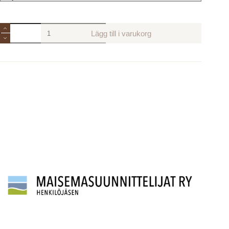
Tamminens
Lägg till i varukorg
Vintunnor
mängd