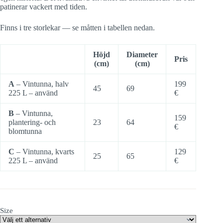
patinerar vackert med tiden.
Finns i tre storlekar — se måtten i tabellen nedan.
Höjd
Diameter
Pris
(cm)
(cm)
A
– Vintunna, halv
199
45
69
225 L – använd
€
B
– Vintunna,
159
plantering- och
23
64
€
blomtunna
C
– Vintunna, kvarts
129
25
65
225 L – använd
€
Size