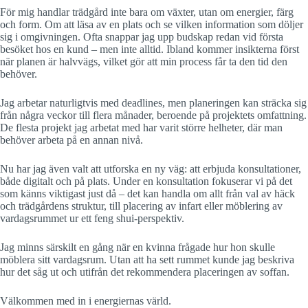
För mig handlar trädgård inte bara om växter, utan om energier, färg
och form. Om att läsa av en plats och se vilken information som döljer
sig i omgivningen. Ofta snappar jag upp budskap redan vid första
besöket hos en kund – men inte alltid. Ibland kommer insikterna först
när planen är halvvägs, vilket gör att min process får ta den tid den
behöver.
Jag arbetar naturligtvis med deadlines, men planeringen kan sträcka sig
från några veckor till flera månader, beroende på projektets omfattning.
De flesta projekt jag arbetat med har varit större helheter, där man
behöver arbeta på en annan nivå.
Nu har jag även valt att utforska en ny väg: att erbjuda konsultationer,
både digitalt och på plats. Under en konsultation fokuserar vi på det
som känns viktigast just då – det kan handla om allt från val av häck
och trädgårdens struktur, till placering av infart eller möblering av
vardagsrummet ur ett feng shui-perspektiv.
Jag minns särskilt en gång när en kvinna frågade hur hon skulle
möblera sitt vardagsrum. Utan att ha sett rummet kunde jag beskriva
hur det såg ut och utifrån det rekommendera placeringen av soffan.
Välkommen med in i energiernas värld.