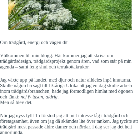
Om trädgård, energi och vägen dit
Välkommen till min blogg. Här kommer jag att skriva om
trädgårdsdesign, trädgårdsprojekt genom åren, vad som står på min
agenda – samt feng shui och terrakottakrukor.
Jag växte upp på landet, med djur och natur alldeles inpå knutarna.
Skulle någon ha sagt till 13-åriga Ulrika att jag en dag skulle arbeta
inom trädgårdsbranschen, hade jag förmodligen himlat med ögonen
och tänkt:
nej fy tusan, aldrig
.
Men så blev det.
När jag nyss fyllt 15 förstod jag att mitt intresse låg i trädgård och
företagsamhet, även om jag då skämdes lite över tanken. Jag tyckte att
trädgård mest passade äldre damer och nördar. I dag ser jag det helt
annorlunda.