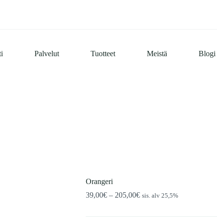
i
Palvelut
Tuotteet
Meistä
Blogi
Orangeri
Hintaluokka:
39,00
€
–
205,00
€
sis. alv 25,5%
39,00€
-