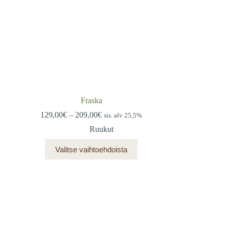
Fraska
Hintaluokka:
129,00
€
–
209,00
€
sis. alv 25,5%
129,00€
Ruukut
-
209,00€
Tällä
Valitse vaihtoehdoista
tuotteella
on
useampi
muunnelma.
Voit
tehdä
valinnat
tuotteen
sivulla.