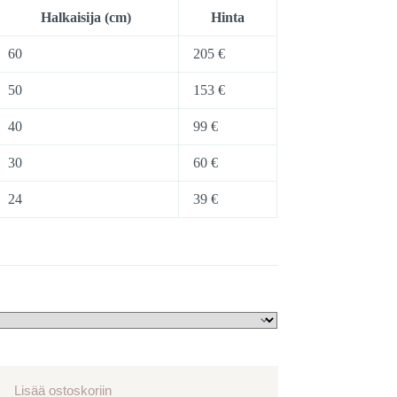
Halkaisija (cm)
Hinta
60
205 €
50
153 €
40
99 €
30
60 €
24
39 €
Lisää ostoskoriin