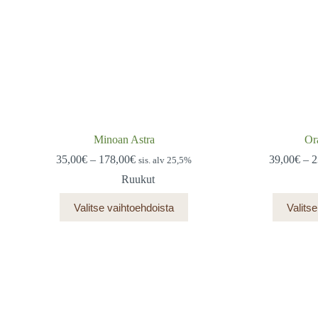
Minoan Astra
Or
Hintaluokka:
35,00
€
–
178,00
€
39,00
€
–
2
sis. alv 25,5%
35,00€
Ruukut
-
178,00€
Tällä
Valitse vaihtoehdoista
Valits
tuotteella
on
useampi
muunnelma.
Voit
tehdä
valinnat
tuotteen
sivulla.