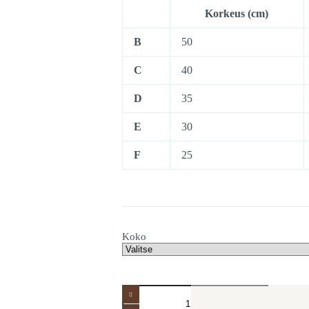
205,00€
Korkeus (cm)
B
50
C
40
D
35
E
30
F
25
Koko
Orangeri
määrä