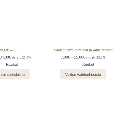
angeri – LT
Vaaleat terrakottajalat ja -aluslautaset
Hintaluokka:
Hintaluokka:
34,00
€
7,00
€
–
55,00
€
sis. alv 25,5%
sis. alv 25,5%
39,00€
7,00€
Ruukut
Ruukut
-
-
234,00€
55,00€
Tällä
Tällä
e vaihtoehdoista
Valitse vaihtoehdoista
tuotteella
tuotteella
on
on
useampi
useampi
muunnelma.
muunnelma.
Voit
Voit
tehdä
tehdä
valinnat
valinnat
tuotteen
tuotteen
sivulla.
sivulla.