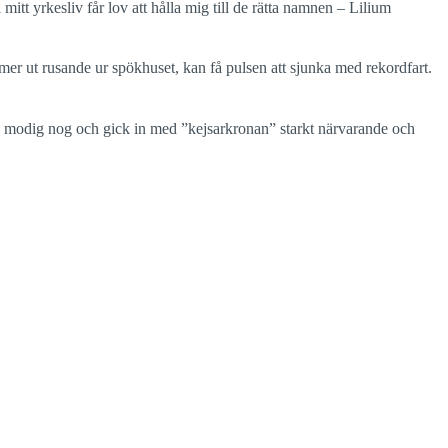
tt yrkesliv får lov att hålla mig till de rätta namnen – Lilium
mer ut rusande ur spökhuset, kan få pulsen att sjunka med rekordfart.
 jag modig nog och gick in med ”kejsarkronan” starkt närvarande och