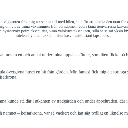
id vägkanten fick mig att stanna till med bilen, inte för att plocka den utan för
g om ett av mina växtminnen från barndomen. Juuri tämä tienvarressa kasvanut
pysähtynyt poimiakseni sitä, vaan valokuvatakseni sen, sillä se seisoi yksin ki
mieleeni yhden rakkaimmista kasvimuistoistani lapsuudesta.
att notera ett och annat under mina upptäcksfärder, som liten flicka på 
la övergivna huset en bit från gården. Min fantasi fick mig att springa
jsarkrona.
ma kunde stå där i utkanten av trädgården och under äppelträden, där in
 namnet – kejsarkrona, var så vackert och jag såg tydligt en liknelse mel