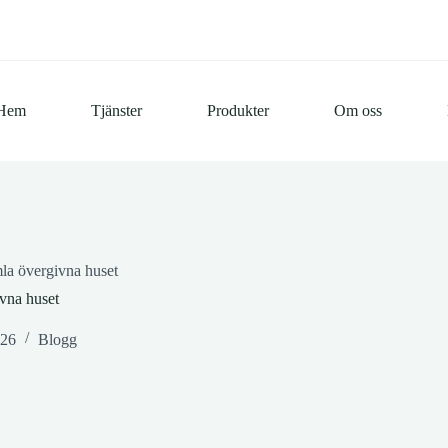
Hem
Tjänster
Produkter
Om oss
mla övergivna huset
ivna huset
026
Blogg