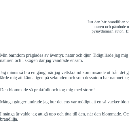
Just den här brandliljan v
muren och påminde mi
pysäyttämään auton. En 
Min barndom präglades av äventyr, natur och djur. Tidigt lärde jag mig 
naturen och i skogen där jag vandrade ensam.
Jag minns så bra en gång, när jag vettskrämd kom rusande ut från det gu
lärde mig att känna igen på sekunden och som dessutom bar namnet ke
Den blommade så praktfullt och tog mig med storm!
Många gånger undrade jag hur det ens var möjligt att en så vacker blom
I många år valde jag att gå upp och titta till den, när den blommade. Och
brandlilja.