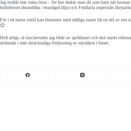
Jag trodde inte mina öron – för hur tänkte man då som barn när kronan f
bulbiferum (brandlilja / brandgul lilja) och Fritillaria imperialis (ke
För i ett barns värld kan blommor med ståtliga namn bli en del av ens t
😊
Helt ärligt, så fascinerades jag både av spökhuset och den starkt rödor
stöttande i min skräcksaliga förtjusning av mystiken i huset.