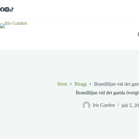
Hoppa
till
innehåll
Hem
Blogg
Brandliljan vid det ga
Brandliljan vid det gamla överg
Iris Garden
juli 5, 2