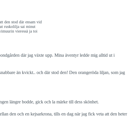
 att den stod där ensam vid
 ruskolilja sai minut
vimuurin vieressä ja toi
bondgården där jag växte upp. Mina äventyr ledde mig alltid ut i
 snabbare än kvickt.. och där stod den! Den orangeröda liljan, som jag
gen längre bodde, gick och la märke till dess skönhet.
lan den och en kejsarkrona, tills en dag när jag fick veta att den heter