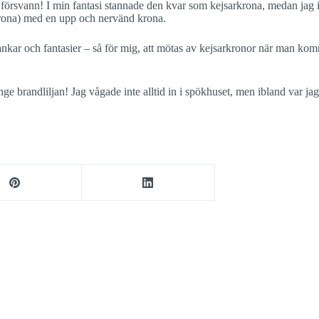
örsvann! I min fantasi stannade den kvar som kejsarkrona, medan jag i mi
jsarkrona) med en upp och nervänd krona.
ankar och fantasier – så för mig, att mötas av kejsarkronor när man kom
ange brandliljan! Jag vågade inte alltid in i spökhuset, men ibland var